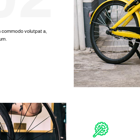
lum commodo volutpat a,
tum.