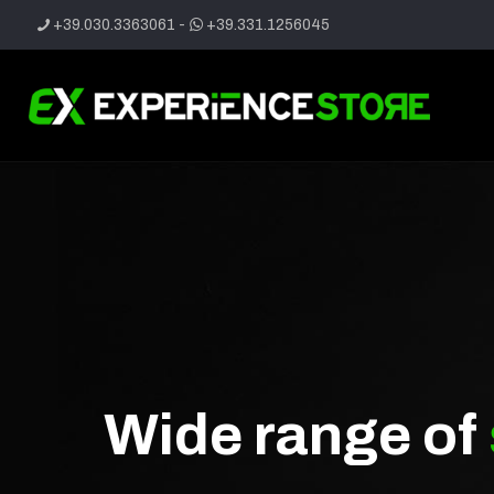
+39.030.3363061
-
+39.331.1256045
Wide range of