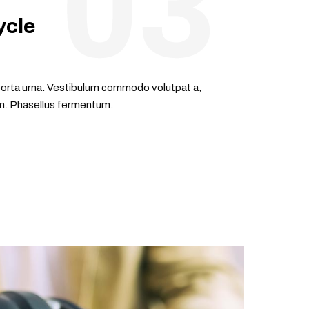
ycle
s porta urna. Vestibulum commodo volutpat a,
nim. Phasellus fermentum.