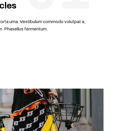
cles
s porta urna. Vestibulum commodo volutpat a,
nim. Phasellus fermentum.