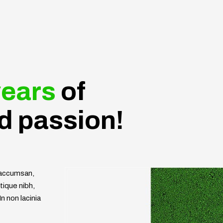
years
of
d passion!
s accumsan,
ique nibh,
n non lacinia