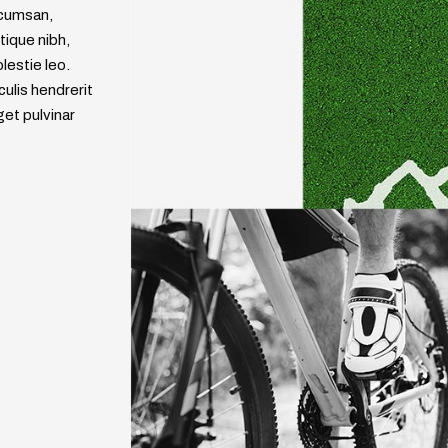
ccumsan,
ique nibh,
lestie leo.
culis hendrerit
get pulvinar