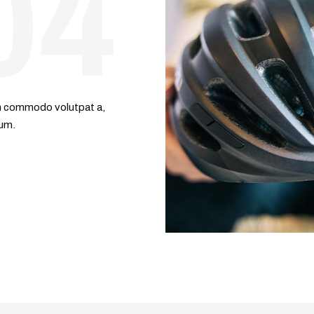
lum commodo volutpat a,
tum.