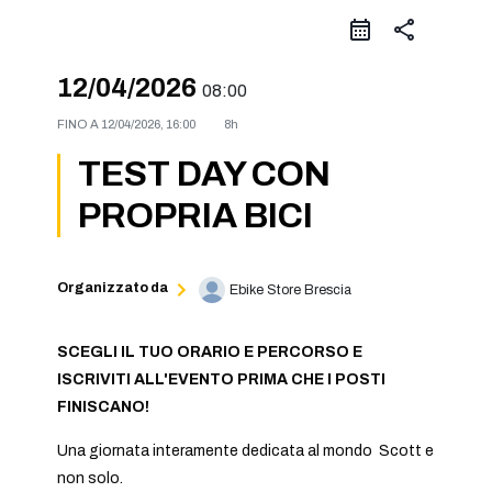
share
12/04/2026
08:00
FINO A
12/04/2026, 16:00
8h
TEST DAY CON
PROPRIA BICI
Organizzato da
Ebike Store Brescia
SCEGLI IL TUO ORARIO E PERCORSO E
ISCRIVITI ALL'EVENTO PRIMA CHE I POSTI
FINISCANO!
Una giornata interamente dedicata al mondo Scott e
non solo.