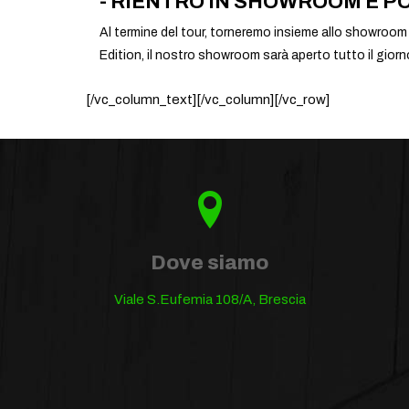
- RIENTRO IN SHOWROOM E PO
Al termine del tour, torneremo insieme allo showroom
Edition, il nostro showroom sarà aperto tutto il giorn
[/vc_column_text][/vc_column][/vc_row]
Dove siamo
Viale S.Eufemia 108/A, Brescia