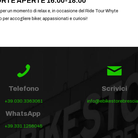
RTE APERTE 16:00-18:00
 per un momento di relax e, in occasione del Ride Tour Whyte
o per accogliere biker, appassionati e curiosi!
Telefono
Scrivici
+39.030.3363061
info@ebikestorebrescia.
WhatsApp
+39.331.1256045