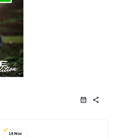
share
16 Nov