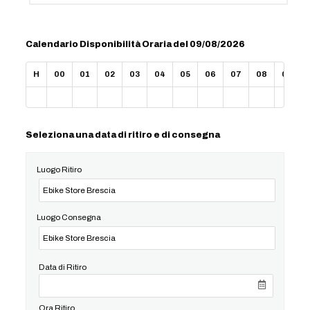
Calendario Disponibilità Oraria del 09/08/2026
H
00
01
02
03
04
05
06
07
08
09
Seleziona una data di ritiro e di consegna
Luogo Ritiro
Luogo Consegna
Data di Ritiro
Ora Ritiro