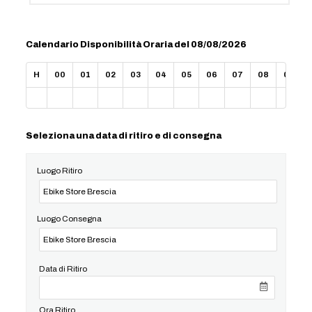
Calendario Disponibilità Oraria del 08/08/2026
H
00
01
02
03
04
05
06
07
08
09
Seleziona una data di ritiro e di consegna
Luogo Ritiro
Luogo Consegna
Data di Ritiro
Ora Ritiro