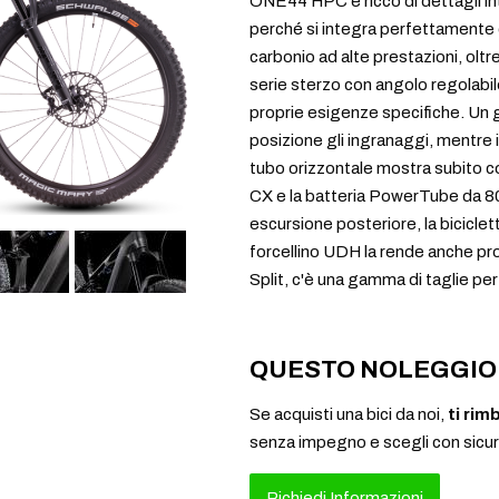
ONE44 HPC è ricco di dettagli int
perché si integra perfettamente co
carbonio ad alte prestazioni, oltr
serie sterzo con angolo regolabi
proprie esigenze specifiche. Un 
posizione gli ingranaggi, mentre 
tubo orizzontale mostra subito 
CX e la batteria PowerTube da 8
escursione posteriore, la bicicletta 
forcellino UDH la rende anche pron
Split, c'è una gamma di taglie per a
QUESTO NOLEGGIO 
Se acquisti una bici da noi,
ti rim
senza impegno e scegli con sicu
Richiedi Informazioni