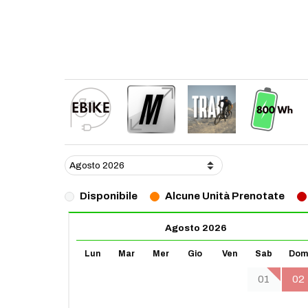
Disponibile
Alcune Unità Prenotate
Agosto 2026
Lun
Mar
Mer
Gio
Ven
Sab
Dom
01
02
03
04
05
06
07
08
09