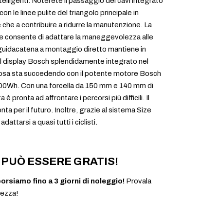
elligenti. Noterete il passaggio dei cavi integrato
n le linee pulite del triangolo principale in
e che a contribuire a ridurre la manutenzione. La
le consente di adattare la maneggevolezza alle
guidacatena a montaggio diretto mantiene in
il display Bosch splendidamente integrato nel
cosa sta succedendo con il potente motore Bosch
00Wh. Con una forcella da 150 mm e 140 mm di
è pronta ad affrontare i percorsi più difficili. Il
ta per il futuro. Inoltre, grazie al sistema Size
dattarsi a quasi tutti i ciclisti.
PUÒ ESSERE GRATIS!
borsiamo fino a 3 giorni di noleggio!
Provala
rezza!