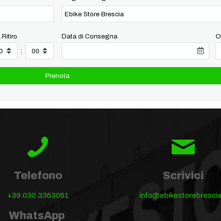
 Ritiro
Data di Consegna
O
:
Telefono
Scrivici
+39.030.3363061
info@ebikestorebrescia.
WhatsApp