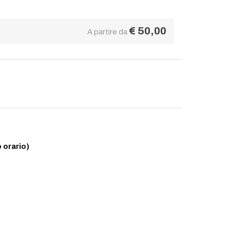
€
50,00
A partire da
 orario)