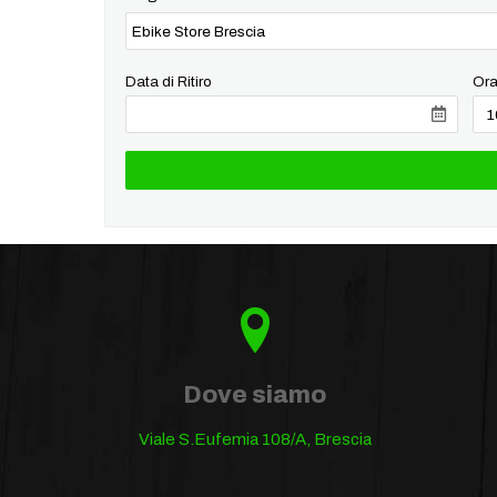
Data di Ritiro
Ora
Dove siamo
Viale S.Eufemia 108/A, Brescia