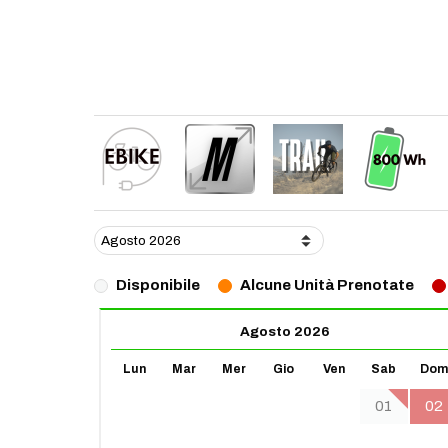
Disponibile
Alcune Unità Prenotate
Agosto 2026
Lun
Mar
Mer
Gio
Ven
Sab
Dom
01
02
03
04
05
06
07
08
09