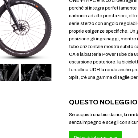
ONE44 HPC è ricco di dettagli int
perché si integra perfettamente co
carbonio ad alte prestazioni, oltr
serie sterzo con angolo regolabi
proprie esigenze specifiche. Un 
posizione gli ingranaggi, mentre 
tubo orizzontale mostra subito 
CX e la batteria PowerTube da 8
escursione posteriore, la bicicletta 
forcellino UDH la rende anche pron
Split, c'è una gamma di taglie per a
QUESTO NOLEGGIO 
Se acquisti una bici da noi,
ti rim
senza impegno e scegli con sicu
Richiedi Informazioni