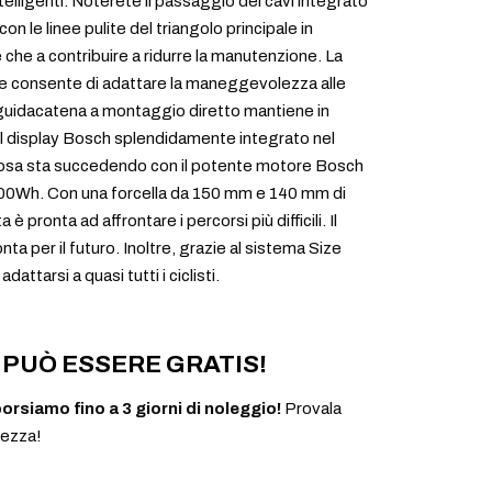
elligenti. Noterete il passaggio dei cavi integrato
n le linee pulite del triangolo principale in
e che a contribuire a ridurre la manutenzione. La
le consente di adattare la maneggevolezza alle
guidacatena a montaggio diretto mantiene in
il display Bosch splendidamente integrato nel
cosa sta succedendo con il potente motore Bosch
00Wh. Con una forcella da 150 mm e 140 mm di
è pronta ad affrontare i percorsi più difficili. Il
ta per il futuro. Inoltre, grazie al sistema Size
dattarsi a quasi tutti i ciclisti.
PUÒ ESSERE GRATIS!
borsiamo fino a 3 giorni di noleggio!
Provala
rezza!