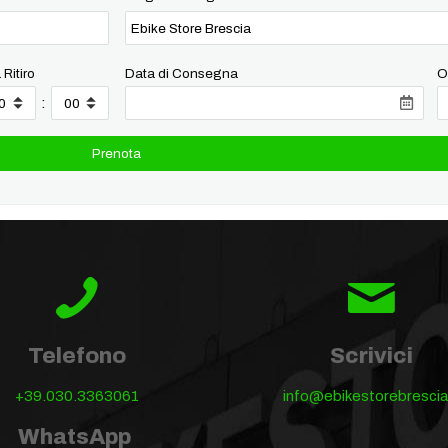
 Ritiro
Data di Consegna
O
:
Telefono
Scrivici
+39.030.3363061
info@ebikestorebrescia.
WhatsApp