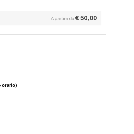
€
50,00
A partire da
 orario)