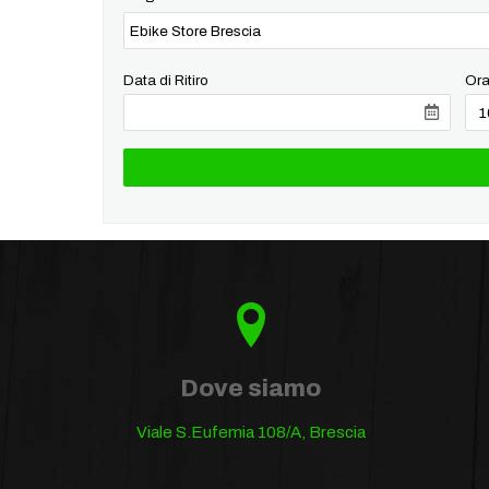
Data di Ritiro
Ora
Dove siamo
Viale S.Eufemia 108/A, Brescia