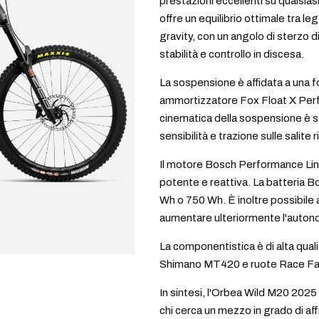
prestazioni eccellenti su qualsiasi
offre un equilibrio ottimale tra le
gravity, con un angolo di sterzo 
stabilità e controllo in discesa.
La sospensione è affidata a una
ammortizzatore Fox Float X Perf
cinematica della sospensione è s
sensibilità e trazione sulle salite
Il motore Bosch Performance Lin
potente e reattiva. La batteria 
Wh o 750 Wh. È inoltre possibil
aumentare ulteriormente l'auton
La componentistica è di alta qual
Shimano MT420 e ruote Race Fa
In sintesi, l'Orbea Wild M20 2025
chi cerca un mezzo in grado di aff