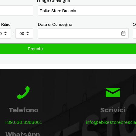
Luogo Consegna
 Ritiro
Data di Consegna
O
:
Telefono
Scrivici
+39.030.3363061
info@ebikestorebrescia.
WhatsApp