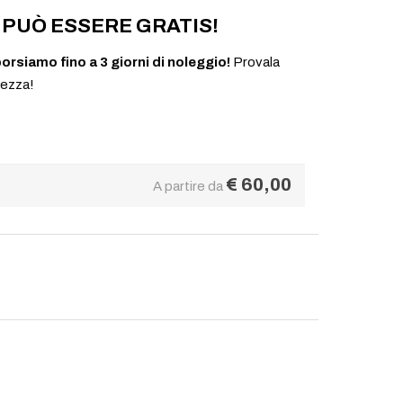
PUÒ ESSERE GRATIS!
borsiamo fino a 3 giorni di noleggio!
Provala
rezza!
€
60,00
A partire da