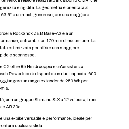
 terreno. Il telaio è realizzato in carbonio OMR, che
ggerezza e rigidità. La geometria è orientata al
di 63,5° e un reach generoso, per una maggiore
 forcella RockShox ZEB Base-A2 e a un
ormance, entrambi con 170 mm di escursione. La
tata ottimizzata per offrire una maggiore
 ripide e sconnesse.
e CX offre 85 Nm di coppia e un'assistenza
Bosch Powertube è disponibile in due capacità: 600
e aggiungere un range extender da 250 Wh per
omia.
ità, con un gruppo Shimano SLX a 12 velocità, freni
ce AR 30c .
 è una e-bike versatile e performante, ideale per
rontare qualsiasi sfida.