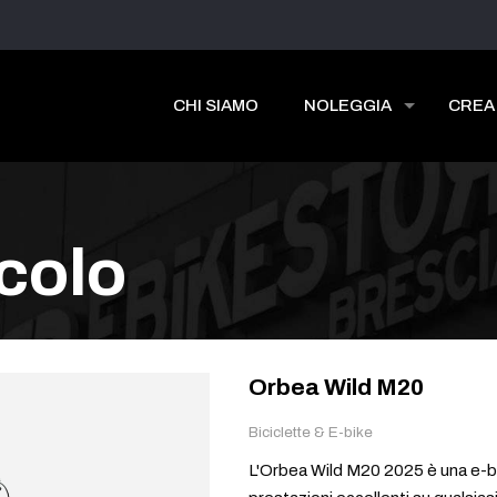
CHI SIAMO
NOLEGGIA
CREA
icolo
Orbea Wild M20
Biciclette & E-bike
L'Orbea Wild M20 2025 è una e-b