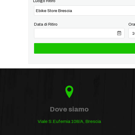
Luogo Ritiro
Data di Ritiro
Ora
Dove siamo
Viale S.Eufemia 108/A, Brescia